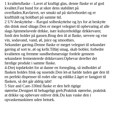
1 kvalitetsflaske - Lavet af kraftigt glas, denne flaske er af god
kvalitet.Fast bund for at sikre dens stabilitet på
overfladen.Ravfarvet, ser smukt ud på skrivebordet og er
kraftfuldt og holdbart på samme tid.
2 UV-beskyttelse – Ravgul solbeskyttelse og lys for at beskytte
din drink mod slitage.Den er meget velegnet til opbevaring af alle
slags hjemmelavede drikke, især kulsyreholdige drikkevarer,
fordi den holder på gassen.Brug den til at flaske, servere og vise
vin, sodavand, vand, øl, juice og smoothies.
Sekundær gæring-Denne flaske er meget velegnet til sekundær
gæring af sort te, øl og kefir.Tilføj smag, skab bobler, forbedre
kvaliteten og fremme sundhedsmæssige fordele gennem
sekundære fermenterede drikkevarer.Opbevar derefter det
færdige produkt i samme flaske.
4-Drej topdækslet for at danne en forsegling, så indholdet af
flasken holdes frisk og susende.Den let-at hælde tuden gør den til
en perfekt dispenser til rodet olie og eddike.Låget er fastgjort til
flasken, så det går aldrig tabt!
5 Size and Care-330ml flaske er den helt rigtige
størrelse.Designet til behageligt greb;Praktisk størrelse, praktisk
at drikke og opbevare enhver drik.Du kan vaske den i
opvaskemaskinen uden betræk.