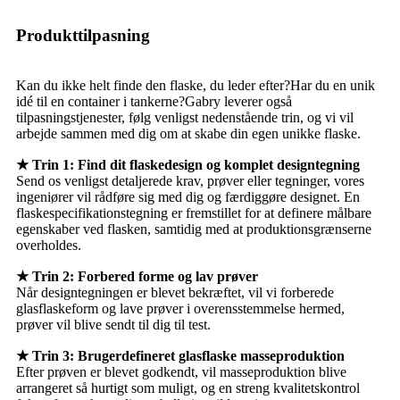
Produkttilpasning
Kan du ikke helt finde den flaske, du leder efter?Har du en unik
idé til en container i tankerne?Gabry leverer også
tilpasningstjenester, følg venligst nedenstående trin, og vi vil
arbejde sammen med dig om at skabe din egen unikke flaske.
★ Trin 1: Find dit flaskedesign og komplet designtegning
Send os venligst detaljerede krav, prøver eller tegninger, vores
ingeniører vil rådføre sig med dig og færdiggøre designet. En
flaskespecifikationstegning er fremstillet for at definere målbare
egenskaber ved flasken, samtidig med at produktionsgrænserne
overholdes.
★ Trin 2: Forbered forme og lav prøver
Når designtegningen er blevet bekræftet, vil vi forberede
glasflaskeform og lave prøver i overensstemmelse hermed,
prøver vil blive sendt til dig til test.
★ Trin 3: Brugerdefineret glasflaske masseproduktion
Efter prøven er blevet godkendt, vil masseproduktion blive
arrangeret så hurtigt som muligt, og en streng kvalitetskontrol