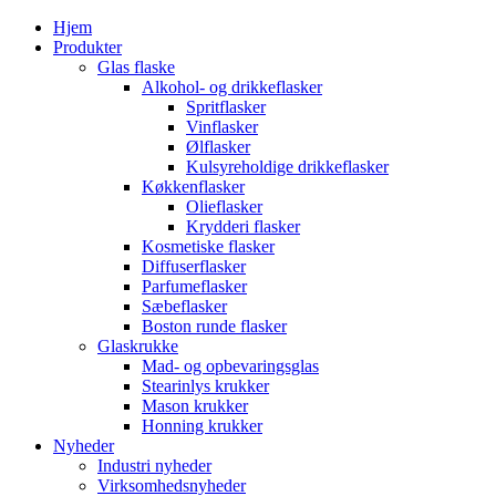
Hjem
Produkter
Glas flaske
Alkohol- og drikkeflasker
Spritflasker
Vinflasker
Ølflasker
Kulsyreholdige drikkeflasker
Køkkenflasker
Olieflasker
Krydderi flasker
Kosmetiske flasker
Diffuserflasker
Parfumeflasker
Sæbeflasker
Boston runde flasker
Glaskrukke
Mad- og opbevaringsglas
Stearinlys krukker
Mason krukker
Honning krukker
Nyheder
Industri nyheder
Virksomhedsnyheder