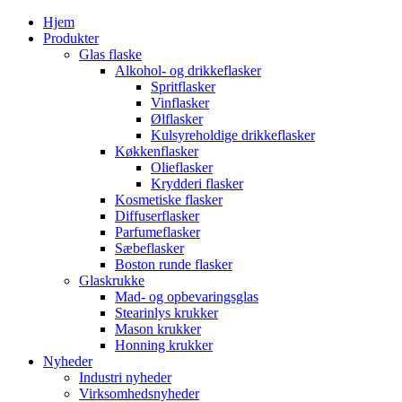
Hjem
Produkter
Glas flaske
Alkohol- og drikkeflasker
Spritflasker
Vinflasker
Ølflasker
Kulsyreholdige drikkeflasker
Køkkenflasker
Olieflasker
Krydderi flasker
Kosmetiske flasker
Diffuserflasker
Parfumeflasker
Sæbeflasker
Boston runde flasker
Glaskrukke
Mad- og opbevaringsglas
Stearinlys krukker
Mason krukker
Honning krukker
Nyheder
Industri nyheder
Virksomhedsnyheder