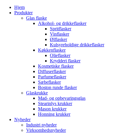
Hjem
Produkter
Glas flaske
Alkohol- og drikkeflasker
Spritflasker
Vinflasker
Ølflasker
Kulsyreholdige drikkeflasker
Køkkenflasker
Olieflasker
Krydderi flasker
Kosmetiske flasker
Diffuserflasker
Parfumeflasker
Sæbeflasker
Boston runde flasker
Glaskrukke
Mad- og opbevaringsglas
Stearinlys krukker
Mason krukker
Honning krukker
Nyheder
Industri nyheder
Virksomhedsnyheder