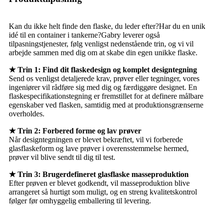
Kan du ikke helt finde den flaske, du leder efter?Har du en unik
idé til en container i tankerne?Gabry leverer også
tilpasningstjenester, følg venligst nedenstående trin, og vi vil
arbejde sammen med dig om at skabe din egen unikke flaske.
★ Trin 1: Find dit flaskedesign og komplet designtegning
Send os venligst detaljerede krav, prøver eller tegninger, vores
ingeniører vil rådføre sig med dig og færdiggøre designet. En
flaskespecifikationstegning er fremstillet for at definere målbare
egenskaber ved flasken, samtidig med at produktionsgrænserne
overholdes.
★ Trin 2: Forbered forme og lav prøver
Når designtegningen er blevet bekræftet, vil vi forberede
glasflaskeform og lave prøver i overensstemmelse hermed,
prøver vil blive sendt til dig til test.
★ Trin 3: Brugerdefineret glasflaske masseproduktion
Efter prøven er blevet godkendt, vil masseproduktion blive
arrangeret så hurtigt som muligt, og en streng kvalitetskontrol
følger før omhyggelig emballering til levering.