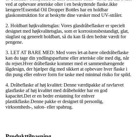
ved at opbevare æteriske olier i en beskyttende flaske.ikke
længere!Essential Oil Dropper Bottles har en holdbar
glaskonstruktion for at beskytte dine væsker mod UV-stråler.
2. Holdbart højkvalitetsglas: Vores glasdråbeflasker er specielt
designet med højkvalitetsglas, som er korrosionsbestandigt, glat,
slagfast og generelt holdbart, så du kan få den bedste værdi for
pengene.
3. LET AT BARE MED: Med vores let-at-bære oliedråbeflaske
kan du tage din yndlingsparfume eller æteriske olie med dig, når
du rejser.Hver dråbeflaske kommer med et sammenhængende
lågdesign, der hjælper dig med sikkert at opbevare hver flaske i
din pung eller enhver form for taske med minimal risiko for spild.
4. Dråbeflaske af høj kvalitet: Denne værdipakke af ravfarvet
glasflaske af høj kvalitet med dråbeholder har en god
kapacitet.Det er en bedre erstatning for enhver
plastikflaske.Denne pakke er designet til personlig,
virksomheds-, salon- eller spabrug.
Produkttilpasning