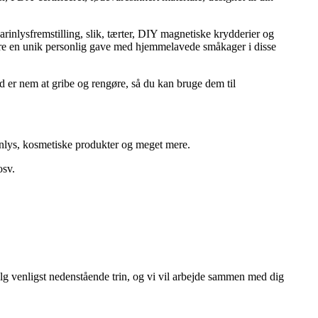
arinlysfremstilling, slik, tærter, DIY magnetiske krydderier og
kære en unik personlig gave med hjemmelavede småkager i disse
d er nem at gribe og rengøre, så du kan bruge dem til
rinlys, kosmetiske produkter og meget mere.
osv.
følg venligst nedenstående trin, og vi vil arbejde sammen med dig