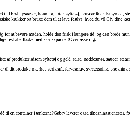
til bryllupsgaver, honning, urter, syltetøj, bruseartikler, babymad, ste
ssiske krukker og bruge dem til at lave festlys, hvad du vil.Giv dine 
g for at bevare maden, holde den frisk i længere tid, og den brede mun
ge liv.Lille flaske med stor kapacitet!Overraske dig.
te af produkter såsom syltetøj og gelé, salsa, nøddesmør, saucer, stea
er til dit produkt: mærkat, serigrafi, farvespray, syreætsning, prægning 
dé til en container i tankerne?Gabry leverer også tilpasningstjenester, 