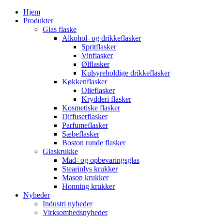
Hjem
Produkter
Glas flaske
Alkohol- og drikkeflasker
Spritflasker
Vinflasker
Ølflasker
Kulsyreholdige drikkeflasker
Køkkenflasker
Olieflasker
Krydderi flasker
Kosmetiske flasker
Diffuserflasker
Parfumeflasker
Sæbeflasker
Boston runde flasker
Glaskrukke
Mad- og opbevaringsglas
Stearinlys krukker
Mason krukker
Honning krukker
Nyheder
Industri nyheder
Virksomhedsnyheder