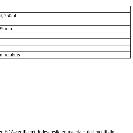
l, 750ml
 85 mm
n, remburs
, FDA-certificeret, fødevaresikkert materiale, designet til din