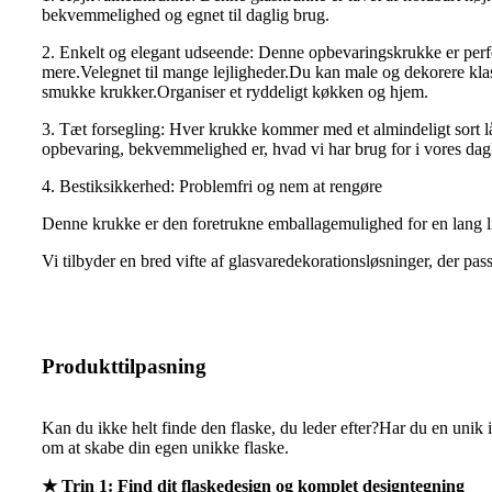
bekvemmelighed og egnet til daglig brug.
2. Enkelt og elegant udseende: Denne opbevaringskrukke er perfekt 
mere.Velegnet til mange lejligheder.Du kan male og dekorere kla
smukke krukker.Organiser et ryddeligt køkken og hjem.
3. Tæt forsegling: Hver krukke kommer med et almindeligt sort lå
opbevaring, bekvemmelighed er, hvad vi har brug for i vores dagli
4. Bestiksikkerhed: Problemfri og nem at rengøre
Denne krukke er den foretrukne emballagemulighed for en lang lis
Vi tilbyder en bred vifte af glasvaredekorationsløsninger, der pass
Produkttilpasning
Kan du ikke helt finde den flaske, du leder efter?Har du en unik i
om at skabe din egen unikke flaske.
★ Trin 1: Find dit flaskedesign og komplet designtegning