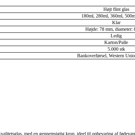
Højt flint glas
180ml, 280ml, 360ml, 500m
Klar
Højde: 78 mm, diameter:
Ledig
Karton/Palle
5.000 stk
Bankoverførsel, Western Unio
alitetsglas, med en gennemsigtig krop, ideel til opbevaring af fødevarer