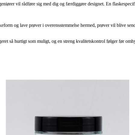
ngeniører vil rådføre sig med dig og færdiggøre designet. En flaskespecif
keform og lave prøver i overensstemmelse hermed, prøver vil blive sendt t
ret så hurtigt som muligt, og en streng kvalitetskontrol følger før omhy