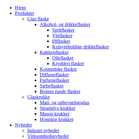
Hjem
Produkter
Glas flaske
Alkohol- og drikkeflasker
Spritflasker
Vinflasker
Ølflasker
Kulsyreholdige drikkeflasker
Køkkenflasker
Olieflasker
Krydderi flasker
Kosmetiske flasker
Diffuserflasker
Parfumeflasker
Sæbeflasker
Boston runde flasker
Glaskrukke
Mad- og opbevaringsglas
Stearinlys krukker
Mason krukker
Honning krukker
Nyheder
Industri nyheder
Virksomhedsnyheder