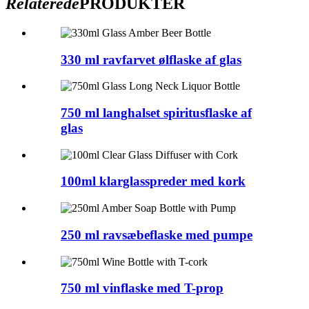
Relaterede
PRODUKTER
330 ml ravfarvet ølflaske af glas
750 ml langhalset spiritusflaske af
glas
100ml klarglasspreder med kork
250 ml ravsæbeflaske med pumpe
750 ml vinflaske med T-prop