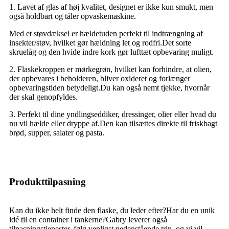
1. Lavet af glas af høj kvalitet, designet er ikke kun smukt, men
også holdbart og tåler opvaskemaskine.
Med et støvdæksel er hældetuden perfekt til indtrængning af
insekter/støv, hvilket gør hældning let og rodfri.Det sorte
skruelåg og den hvide indre kork gør lufttæt opbevaring muligt.
2. Flaskekroppen er mørkegrøn, hvilket kan forhindre, at olien,
der opbevares i beholderen, bliver oxideret og forlænger
opbevaringstiden betydeligt.Du kan også nemt tjekke, hvornår
der skal genopfyldes.
3. Perfekt til dine yndlingseddiker, dressinger, olier eller hvad du
nu vil hælde eller dryppe af.Den kan tilsættes direkte til friskbagt
brød, supper, salater og pasta.
Produkttilpasning
Kan du ikke helt finde den flaske, du leder efter?Har du en unik
idé til en container i tankerne?Gabry leverer også
tilpasningstjenester, følg venligst nedenstående trin, og vi vil