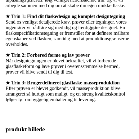
arbejde sammen med dig om at skabe din egen unikke flaske.
★ Trin 1: Find dit flaskedesign og komplet designtegning
Send os venligst detaljerede krav, prøver eller tegninger, vores
ingeniører vil rådføre sig med dig og færdiggøre designet. En
flaskespecifikationstegning er fremstillet for at definere målbare
egenskaber ved flasken, samtidig med at produktionsgrænserne
overholdes.
★ Trin 2: Forbered forme og lav prøver
Når designtegningen er blevet bekræftet, vil vi forberede
glasflaskeform og lave prøver i overensstemmelse hermed,
prøver vil blive sendt til dig til test.
★ Trin 3: Brugerdefineret glasflaske masseproduktion
Efter prøven er blevet godkendt, vil masseproduktion blive
arrangeret så hurtigt som muligt, og en streng kvalitetskontrol
følger før omhyggelig emballering til levering.
produkt billede